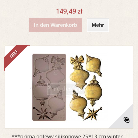
149,49 zł
In den Warenkorb
Mehr
NEU
***prima odlewy silikonowe 25*13 cm winter...