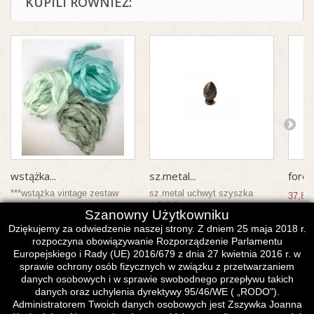
KUPILI RÓWNIEŻ:
wstążka...
sz.metal...
forem
***wstążka vintage zestaw
sz.metal uchwyt szyszka
37,81 
morski pastel
1,8*2,8 cm
Szanowny Użytkowniku
6,00 zł
1,80 zł
Dziękujemy za odwiedzenie naszej strony. Z dniem 25 maja 2018 r.
rozpoczyna obowiązywanie Rozporządzenie Parlamentu
Dodaj do koszyka
Dodaj do koszyka
Europejskiego i Rady (UE) 2016/679 z dnia 27 kwietnia 2016 r. w
sprawie ochrony osób fizycznych w związku z przetwarzaniem
danych osobowych i w sprawie swobodnego przepływu takich
danych oraz uchylenia dyrektywy 95/46/WE ( „RODO").
Administratorem Twoich danych osobowych jest Zszywka Joanna