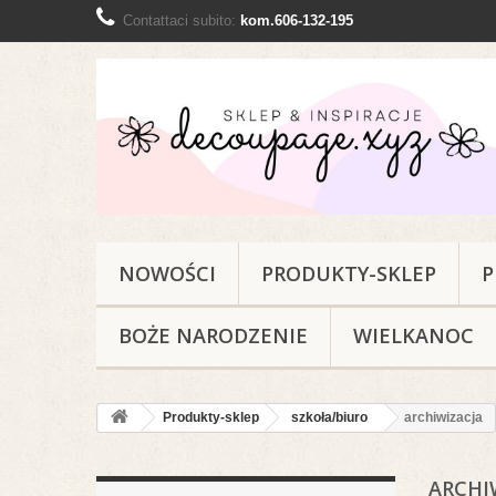
Contattaci subito:
kom.606-132-195
NOWOŚCI
PRODUKTY-SKLEP
P
BOŻE NARODZENIE
WIELKANOC
Produkty-sklep
szkoła/biuro
archiwizacja
ARCHI