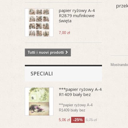
przek
papier ryżowy A-4
R2879 mufinkowe
święta
7,00 zł
Tutti i nuovi prodotti
Mostrando 1
SPECIALI
***papier ryżowy A-4
R1409 biały bez
***papier ryżowy A-4
R1409 biały bez
-25%
5,06 zł
6,75 zł