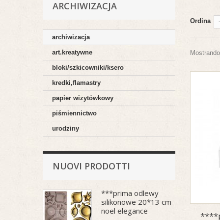
ARCHIWIZACJA
Ordina
archiwizacja
art.kreatywne
Mostrando 1
bloki/szkicowniki/ksero
kredki,flamastry
papier wizytówkowy
piśmiennictwo
urodziny
NUOVI PRODOTTI
***prima odlewy
silikonowe 20*13 cm
noel elegance
****