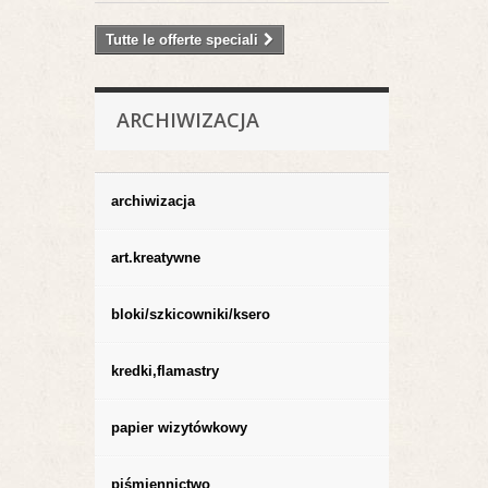
Tutte le offerte speciali
ARCHIWIZACJA
archiwizacja
art.kreatywne
bloki/szkicowniki/ksero
kredki,flamastry
papier wizytówkowy
piśmiennictwo