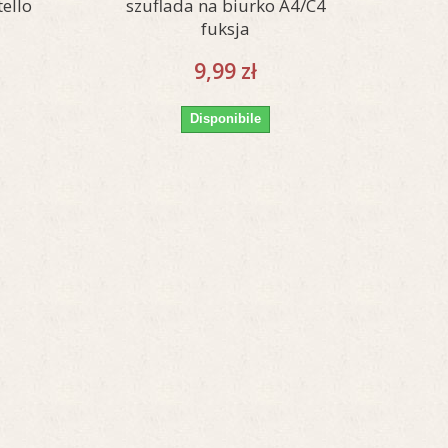
tello
szuflada na biurko A4/C4
fuksja
9,99 zł
Disponibile