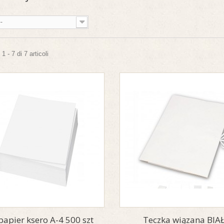
--
 - 7 di 7 articoli
papier ksero A-4 500 szt
Teczka wiązana BIA