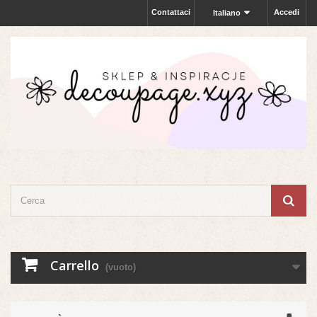
Contattaci
Accedi
Italiano
Carrello
(vuoto)