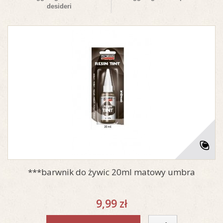
desideri
***barwnik do żywic 20ml matowy umbra
9,99 zł