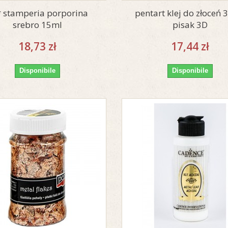
* stamperia porporina
pentart klej do złoceń 
srebro 15ml
pisak 3D
18,73 zł
17,44 zł
Disponibile
Disponibile