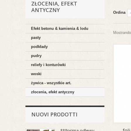
ZŁOCENIA, EFEKT
ANTYCZNY
Ordina
Efekt betonu & kamienia & lodu
Mostrando 
pasty
podkłady
pudry
reliefy i konturówki
woski
żywica - wszystkie art.
złocenia, efekt antyczny
NUOVI PRODOTTI
fol
***prima odlewy