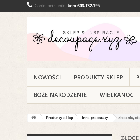
Contattaci subito:
kom.606-132-195
NOWOŚCI
PRODUKTY-SKLEP
P
BOŻE NARODZENIE
WIELKANOC
Produkty-sklep
inne preparaty
złocenia, ef
ZŁOCE