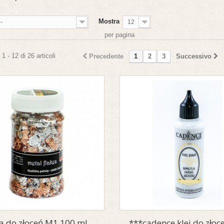
Mostra
--
12
per pagina
1 - 12 di 26 articoli
Precedente
1
2
3
Successivo
ia do złoceń M1 100 ml
***cadence klej do złoce