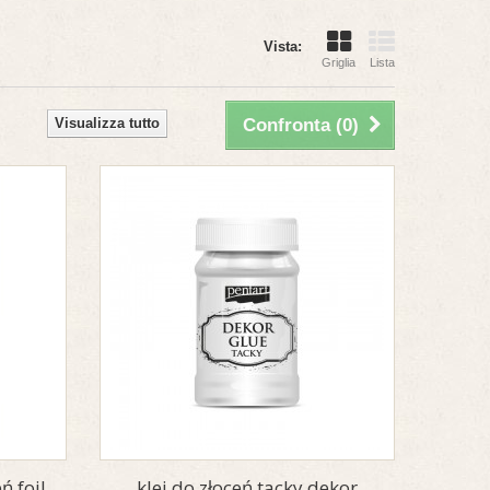
Vista:
Griglia
Lista
Visualizza tutto
Confronta (
0
)
ń foil
klej do złoceń tacky dekor