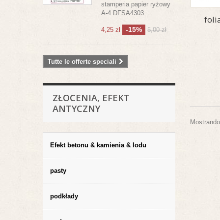
stamperia papier ryżowy
A-4 DFSA4303...
fol
-15%
4,25 zł
5,00 zł
Tutte le offerte speciali
ZŁOCENIA, EFEKT
ANTYCZNY
Mostrando 
Efekt betonu & kamienia & lodu
pasty
podkłady