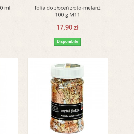
30 ml
folia do złoceń złoto-melanż
100 g M11
17,90 zł
Disponibile