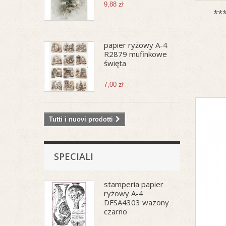
9,88 zł
**
papier ryżowy A-4
R2879 mufinkowe
święta
7,00 zł
Tutti i nuovi prodotti
SPECIALI
stamperia papier
ryżowy A-4
DFSA4303 wazony
czarno