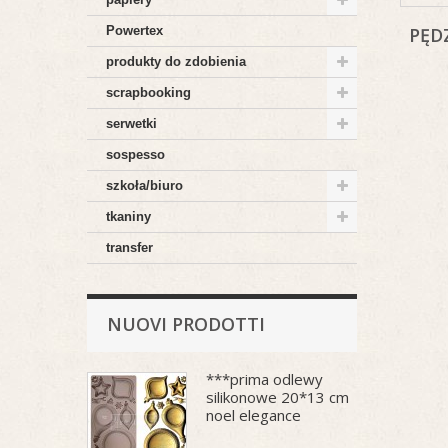
Powertex
PĘD
produkty do zdobienia
scrapbooking
serwetki
sospesso
szkoła/biuro
tkaniny
transfer
NUOVI PRODOTTI
***prima odlewy
silikonowe 20*13 cm
noel elegance