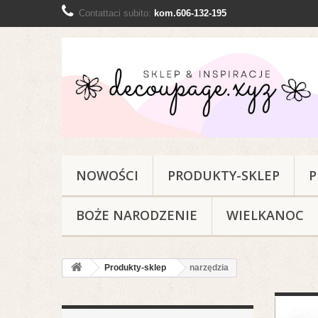
Contattaci subito:
kom.606-132-195
NOWOŚCI
PRODUKTY-SKLEP
P
BOŻE NARODZENIE
WIELKANOC
Produkty-sklep
narzędzia