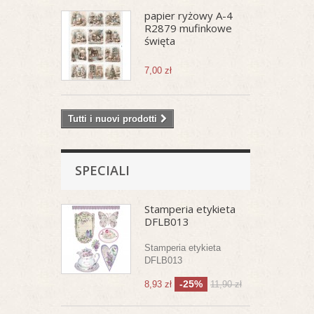
papier ryżowy A-4
R2879 mufinkowe
święta
7,00 zł
Tutti i nuovi prodotti
SPECIALI
Stamperia etykieta
DFLB013
Stamperia etykieta
DFLB013
-25%
8,93 zł
11,90 zł