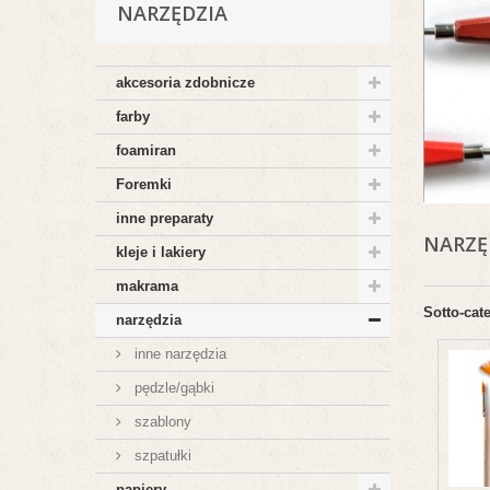
NARZĘDZIA
akcesoria zdobnicze
farby
foamiran
Foremki
inne preparaty
NARZĘ
kleje i lakiery
makrama
Sotto-cat
narzędzia
inne narzędzia
pędzle/gąbki
szablony
szpatułki
papiery