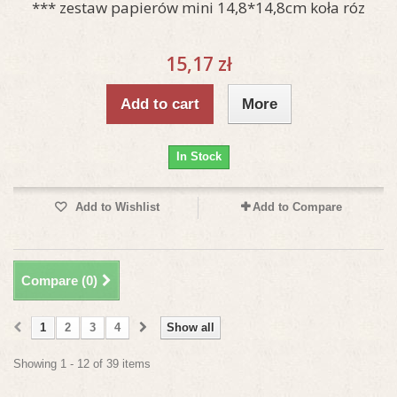
*** zestaw papierów mini 14,8*14,8cm koła róz
15,17 zł
Add to cart
More
In Stock
Add to Wishlist
Add to Compare
Compare (
0
)
1
2
3
4
Show all
Showing 1 - 12 of 39 items