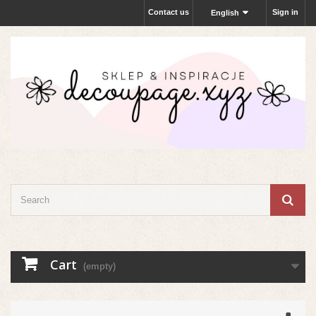
Contact us
Sign in
English
Cart
(empty)