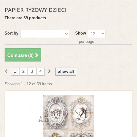
PAPIER RYŻOWY DZIECI
There are 39 products.
Sort by
Show
per page
Compare (
0
)
1
2
3
4
Show all
Showing 1 - 12 of 39 items