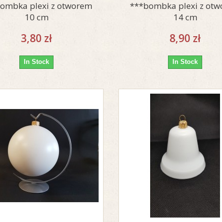
ombka plexi z otworem
***bombka plexi z ot
10 cm
14 cm
3,80 zł
8,90 zł
In Stock
In Stock