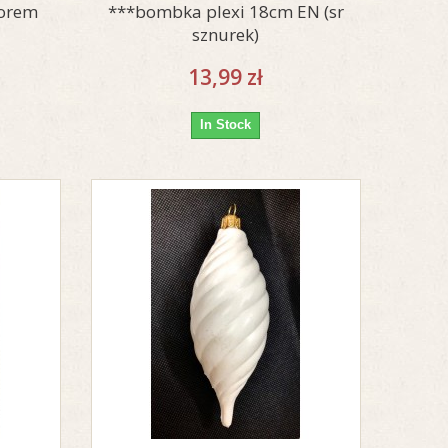
worem
***bombka plexi 18cm EN (sr
sznurek)
13,99 zł
In Stock