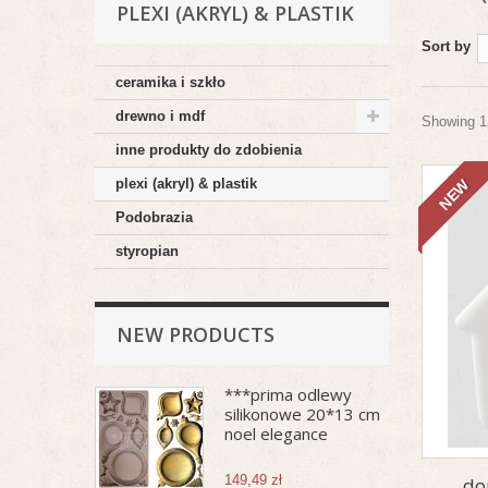
PLEXI (AKRYL) & PLASTIK
Sort by
ceramika i szkło
drewno i mdf
Showing 1 
inne produkty do zdobienia
plexi (akryl) & plastik
NEW
Podobrazia
styropian
NEW PRODUCTS
***prima odlewy
silikonowe 20*13 cm
noel elegance
149,49 zł
do