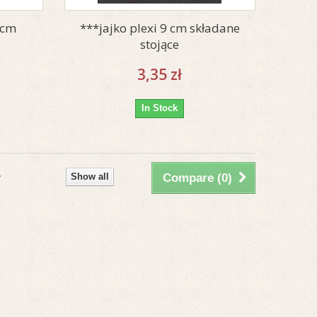
 cm
***jajko plexi 9 cm składane
stojące
3,35 zł
In Stock
Show all
Compare (
0
)