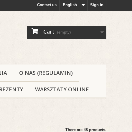
Contact us
English
Sign in
Cart
(empty)
NIA
O NAS (REGULAMIN)
REZENTY
WARSZTATY ONLINE
There are 48 products.