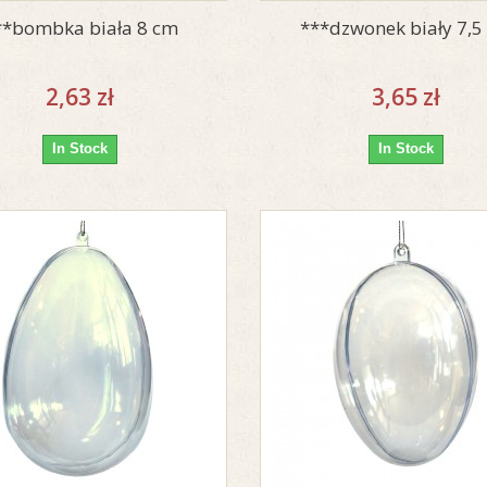
**bombka biała 8 cm
***dzwonek biały 7,5
2,63 zł
3,65 zł
In Stock
In Stock