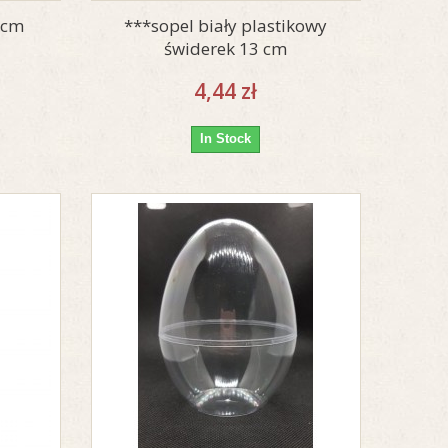
 cm
***sopel biały plastikowy
świderek 13 cm
4,44 zł
In Stock