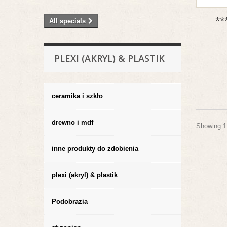
**
All specials
PLEXI (AKRYL) & PLASTIK
ceramika i szkło
drewno i mdf
Showing 1 
inne produkty do zdobienia
plexi (akryl) & plastik
Podobrazia