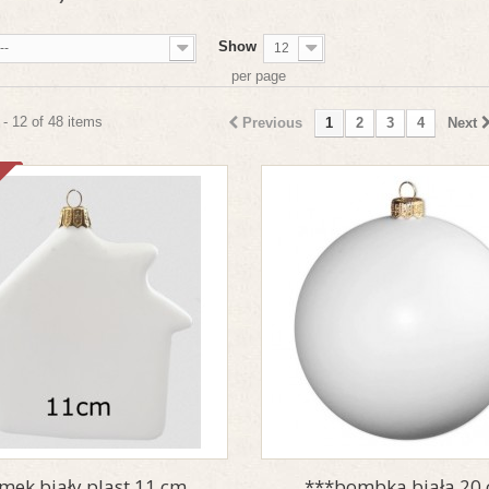
Show
--
12
per page
- 12 of 48 items
Previous
1
2
3
4
Next
mek biały plast.11 cm
***bombka biała 20