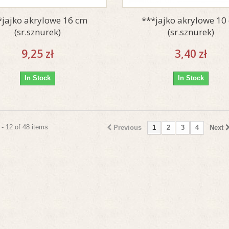
*jajko akrylowe 16 cm
***jajko akrylowe 10
(sr.sznurek)
(sr.sznurek)
9,25 zł
3,40 zł
In Stock
In Stock
- 12 of 48 items
Previous
1
2
3
4
Next