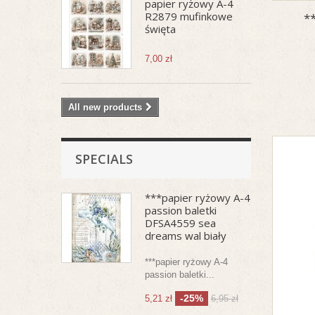
papier ryżowy A-4
R2879 mufinkowe
*
święta
7,00 zł
All new products
SPECIALS
***papier ryżowy A-4
passion baletki
DFSA4559 sea
dreams wal biały
***papier ryżowy A-4
passion baletki...
-25%
5,21 zł
6,95 zł