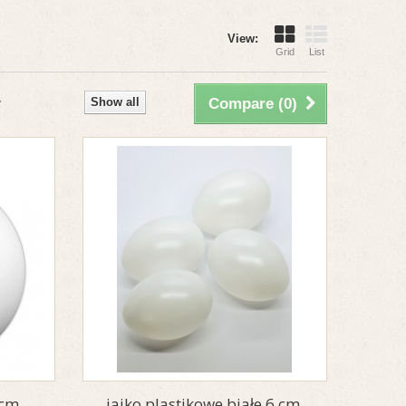
View:
Grid
List
Show all
Compare (
0
)
 cm
jajko plastikowe białe 6 cm.