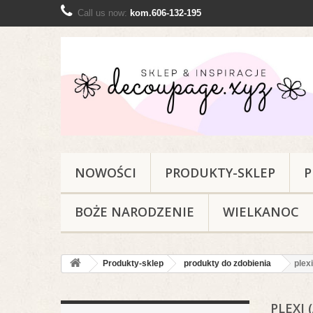
Call us now:
kom.606-132-195
NOWOŚCI
PRODUKTY-SKLEP
P
BOŻE NARODZENIE
WIELKANOC
Produkty-sklep
produkty do zdobienia
plexi
PLEXI 