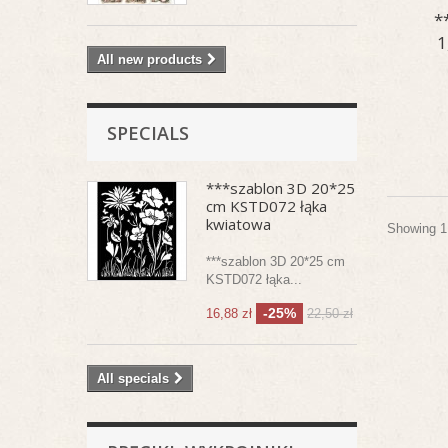
*
1
All new products
SPECIALS
***szablon 3D 20*25
cm KSTD072 łąka
kwiatowa
Showing 1 
***szablon 3D 20*25 cm
KSTD072 łąka...
-25%
16,88 zł
22,50 zł
All specials