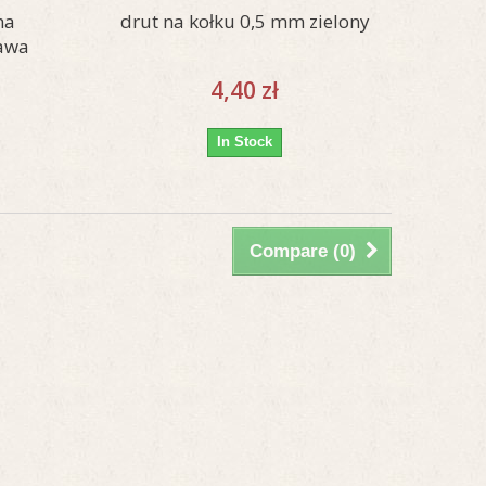
na
drut na kołku 0,5 mm zielony
rawa
4,40 zł
In Stock
Compare (
0
)