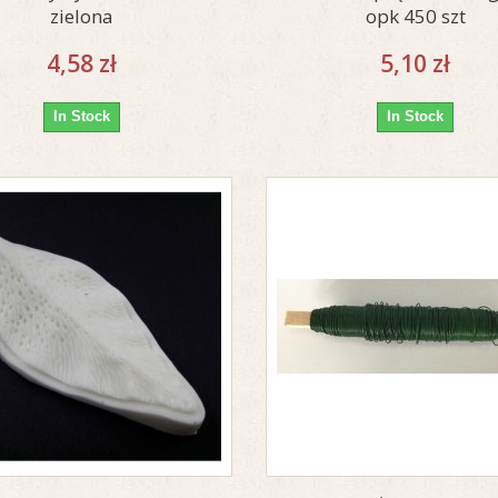
zielona
opk 450 szt
4,58 zł
5,10 zł
In Stock
In Stock