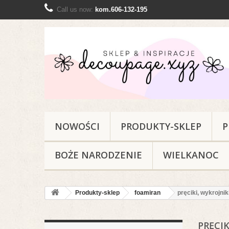
Call us now:
kom.606-132-195
NOWOŚCI
PRODUKTY-SKLEP
P
BOŻE NARODZENIE
WIELKANOC
Produkty-sklep
foamiran
pręciki, wykrojnik
PRĘCIK