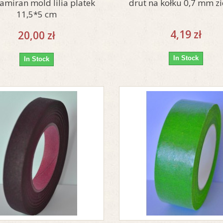
amiran mold lilia platek
drut na kołku 0,7 mm zi
11,5*5 cm
4,19 zł
20,00 zł
In Stock
In Stock