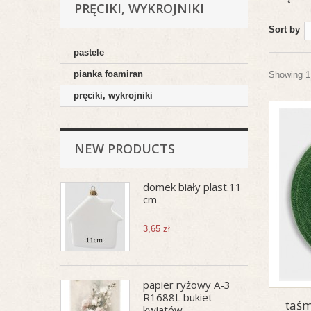
PRĘCIKI, WYKROJNIKI
Sort by
pastele
pianka foamiran
Showing 1 
pręciki, wykrojniki
NEW PRODUCTS
domek biały plast.11
cm
3,65 zł
papier ryżowy A-3
R1688L bukiet
taśm
kwiatów