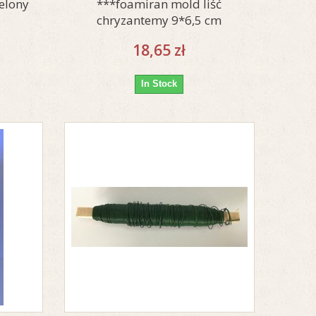
elony
***foamiran mold liść
chryzantemy 9*6,5 cm
18,65 zł
In Stock