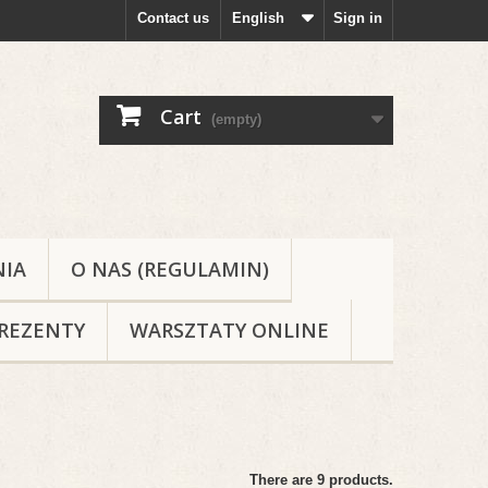
Contact us
English
Sign in
Cart
(empty)
NIA
O NAS (REGULAMIN)
REZENTY
WARSZTATY ONLINE
There are 9 products.