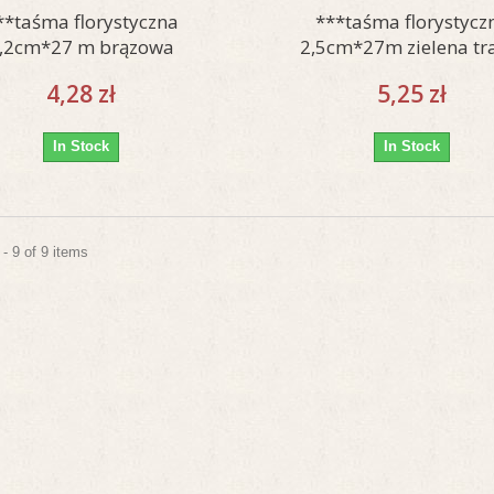
**taśma florystyczna
***taśma florystycz
,2cm*27 m brązowa
2,5cm*27m zielena t
4,28 zł
5,25 zł
In Stock
In Stock
- 9 of 9 items