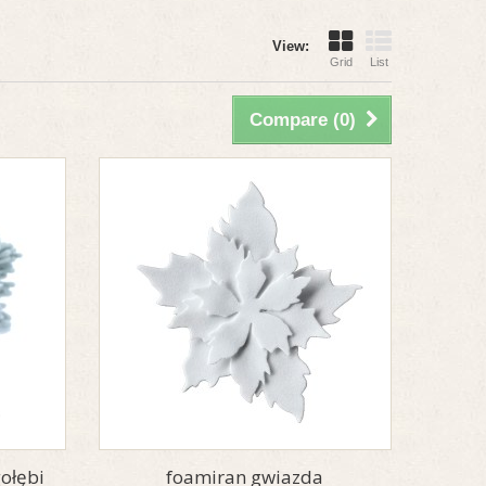
View:
Grid
List
Compare (
0
)
gołębi
foamiran gwiazda