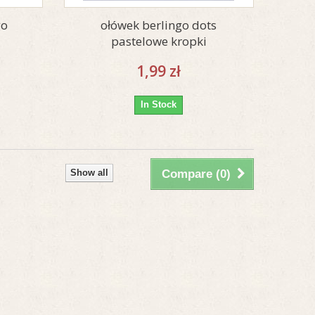
go
ołówek berlingo dots
pastelowe kropki
1,99 zł
In Stock
Show all
Compare (
0
)