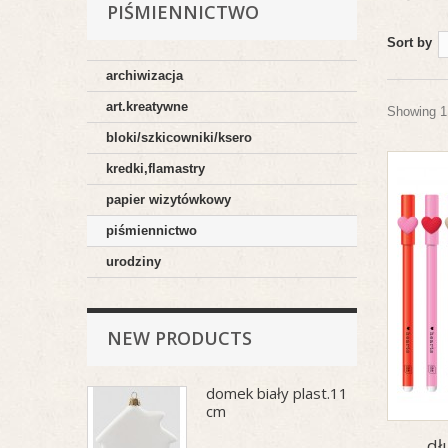
PIŚMIENNICTWO
Sort by
archiwizacja
art.kreatywne
Showing 1 
bloki/szkicowniki/ksero
kredki,flamastry
papier wizytówkowy
piśmiennictwo
urodziny
NEW PRODUCTS
domek biały plast.11
cm
dł