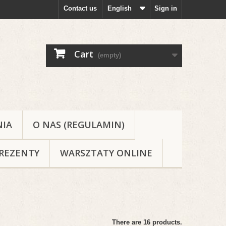
Contact us
English
Sign in
Cart
(empty)
NIA
O NAS (REGULAMIN)
REZENTY
WARSZTATY ONLINE
There are 16 products.