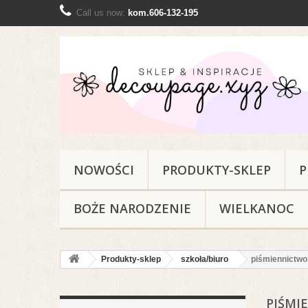
Call us now:
kom.606-132-195
NOWOŚCI
PRODUKTY-SKLEP
P
BOŻE NARODZENIE
WIELKANOC
Produkty-sklep
szkoła/biuro
piśmiennictwo
PIŚMI