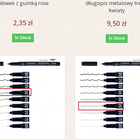
ołówek z gumką rose
długopis metalowy tr
kwiaty
2,35 zł
9,50 zł
In Stock
In Stock