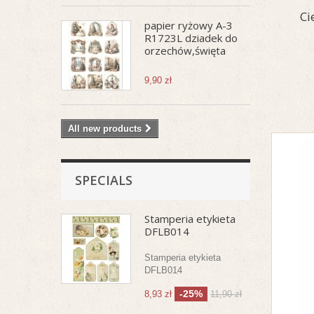
Ci
papier ryżowy A-3
R1723L dziadek do
orzechów,święta
9,90 zł
All new products
SPECIALS
Stamperia etykieta
DFLB014
Stamperia etykieta
DFLB014
-25%
8,93 zł
11,90 zł