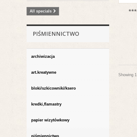
***
All specials
PIŚMIENNICTWO
archiwizacja
art.kreatywne
Showing 1 
bloki/szkicowniki/ksero
kredki,flamastry
papier wizytówkowy
piśmiennictwo