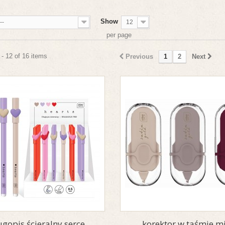
Show
--
12
per page
- 12 of 16 items
Previous
1
2
Next
ugopis ścieralny serce
korektor w taśmie m