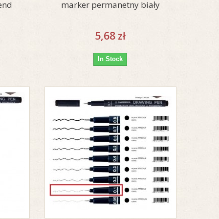
end
marker permanetny biały
5,68 zł
In Stock