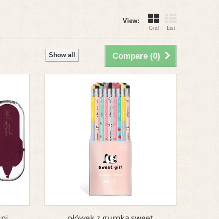
View:
Grid
List
Show all
Compare (
0
)
ini
ołówek z gumką sweet