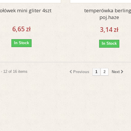
ołówek mini gliter 4szt
temperówka berlin
poj.haze
6,65 zł
3,14 zł
In Stock
In Stock
- 12 of 16 items
Previous
1
2
Next