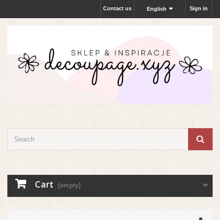
Contact us
Sign in
English
Cart
(empty)