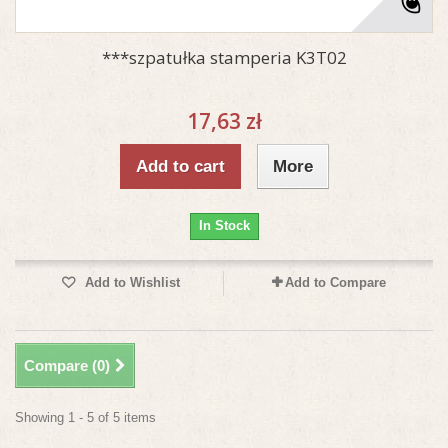
***szpatułka stamperia K3T02
17,63 zł
Add to cart
More
In Stock
Add to Wishlist
Add to Compare
Compare (
0
)
Showing 1 - 5 of 5 items