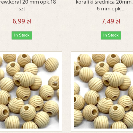
rew.koral 20 mm opk.18
koraliki średnica 20mm
szt
6 mm opk....
6,99 zł
7,49 zł
In Stock
In Stock