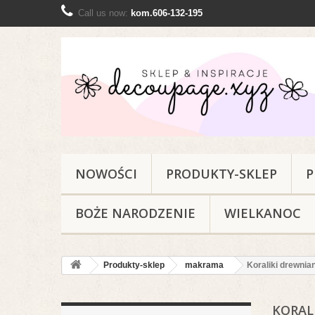
Call us now:
kom.606-132-195
NOWOŚCI
PRODUKTY-SKLEP
P
BOŻE NARODZENIE
WIELKANOC
Produkty-sklep
makrama
Koraliki drewnia
KORAL