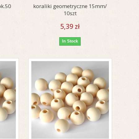
pk.50
koraliki geometryczne 15mm/
10szt
5,39 zł
In Stock