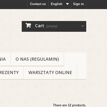
Contact us
English
Sign in
Cart
(empty)
NIA
O NAS (REGULAMIN)
REZENTY
WARSZTATY ONLINE
There are 12 products.