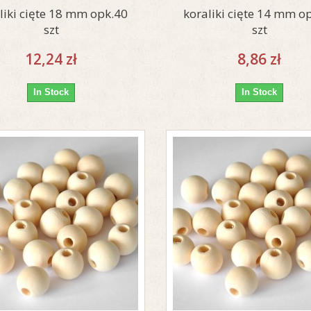
liki cięte 18 mm opk.40
koraliki cięte 14 mm o
szt
szt
12,24 zł
8,86 zł
In Stock
In Stock