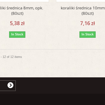
liki średnica 8mm, opk.
koraliki średnica 10mm,
(80szt)
(80szt)
5,38 zł
7,16 zł
In Stock
In Stock
- 12 of 12 items