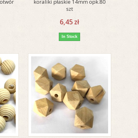
,otwór
koraliki płaskie 14mm opk.80
szt
6,45 zł
In Stock