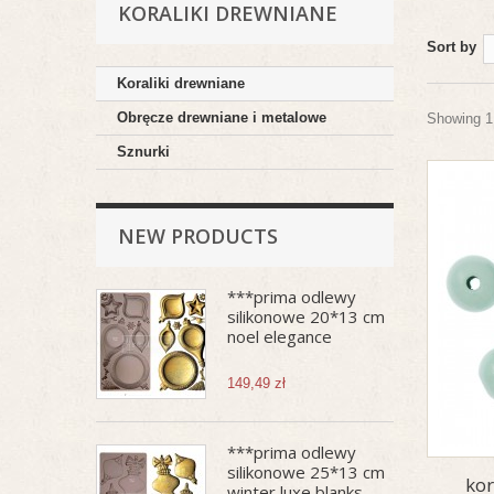
KORALIKI DREWNIANE
Sort by
Koraliki drewniane
Obręcze drewniane i metalowe
Showing 1 
Sznurki
NEW PRODUCTS
***prima odlewy
silikonowe 20*13 cm
noel elegance
149,49 zł
***prima odlewy
silikonowe 25*13 cm
kor
winter luxe blanks