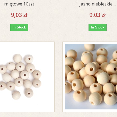
miętowe 10szt
jasno niebieskie...
9,03 zł
9,03 zł
In Stock
In Stock