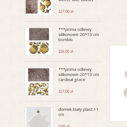
127,00 zł
***prima odlewy
silikonowe 20*13 cm
bombki
116,00 zł
***prima odlewy
silikonowe 20*13 cm
cardinal grace
117,00 zł
domek biały plast.11
cm
3,65 zł