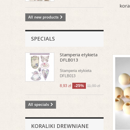
kora
All new products
SPECIALS
Stamperia etykieta
DFLB013
Stamperia etykieta
DFLB013
-25%
8,93 zł
11,90 zł
All specials
KORALIKI DREWNIANE