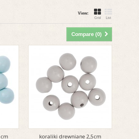
View:
Grid
List
Compare (
0
)
,5cm
koraliki drewniane 2,5cm