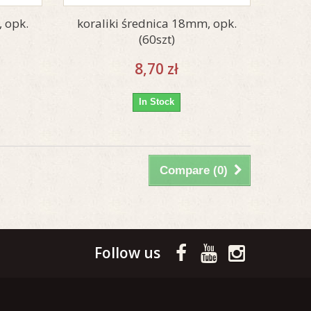
 opk.
koraliki średnica 18mm, opk.
(60szt)
8,70 zł
In Stock
Compare (
0
)
Follow us