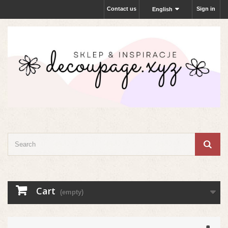
Contact us
Sign in
English
Cart
(empty)