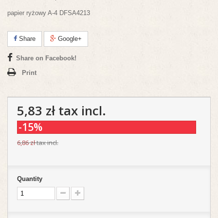
papier ryżowy A-4 DFSA4213
Share
Google+
Share on Facebook!
Print
5,83 zł
tax incl.
-15%
6,86 zł
tax incl.
Quantity