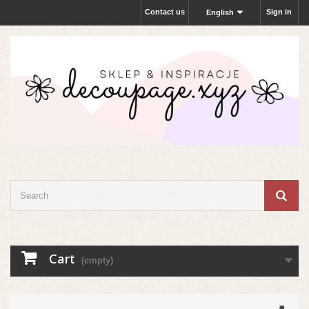
Contact us
Sign in
English
Cart
(empty)