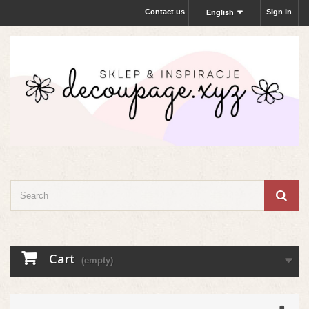
Contact us
Sign in
English
Cart
(empty)