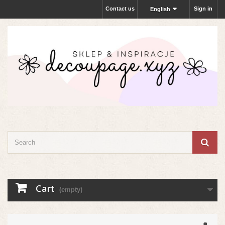
Contact us
Sign in
English
Cart
(empty)