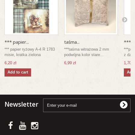
*** papier...
taśma...
***pa
*** papier ryżowy A-4 R 1783
***taśma witrażowa 2 mm
***pap
misie, kratka zielona
podwójna kolor stare...
z dzb
6,20 zł
6,99 zł
1,70 z
Add to cart
Add 
Newsletter