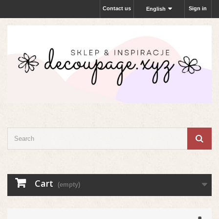
Contact us
Sign in
English
Cart
(empty)